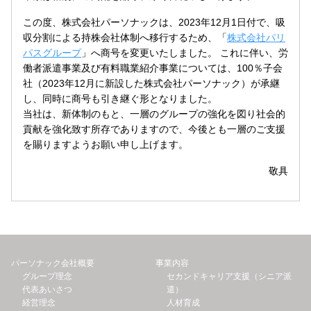
この度、株式会社パーソナックは、2023年12月1日付で、吸
収分割による持株会社体制へ移行するため、「
株式会社パリ
パスグループ
」へ商号を変更いたしました。 これに伴い、労
働者派遣事業及び有料職業紹介事業については、100％子会
社（2023年12月に新設した株式会社パーソナック）が承継
し、同時に商号も引き継ぐ形となりました。
当社は、新体制のもと、一層のグループの強化を図り社会的
貢献を強化致す所存でありますので、今後とも一層のご支援
を賜りますようお願い申し上げます。
敬具
パーソナック会社概要
事業内容
グループ理念
セカンドキャリア支援（シニア派
代表あいさつ
遣）
経営理念
人材育成