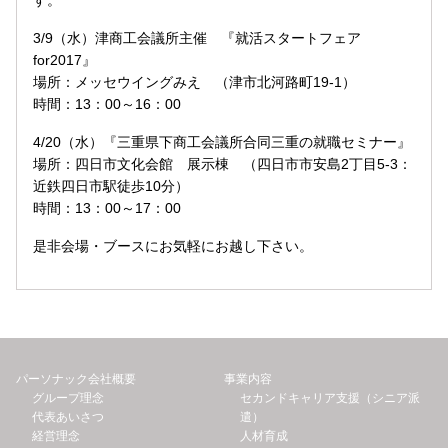
す。
3/9（水）津商工会議所主催 『就活スタートフェア
for2017』
場所：メッセウイングみえ （津市北河路町19-1）
時間：13：00～16：00
4/20（水）『三重県下商工会議所合同三重の就職セミナー』
場所：四日市文化会館 展示棟 （四日市市安島2丁目5-3：
近鉄四日市駅徒歩10分）
時間：13：00～17：00
是非会場・ブースにお気軽にお越し下さい。
パーソナック会社概要
事業内容
グループ理念
セカンドキャリア支援（シニア派
代表あいさつ
遣）
経営理念
人材育成