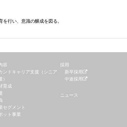
を行い、意識の醸成を図る。
内容
採用
カンドキャリア支援（シニア
新卒採用
遣）
中途採用
材育成
遣
ニュース
負
業セグメント
ボット事業